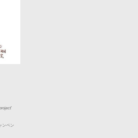
roject'
ャンペン