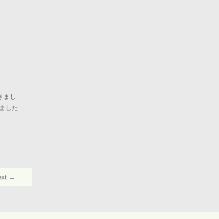
きまし
ました
ext →