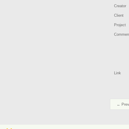
Creator
Client
Project
Commen
Link
← Prev