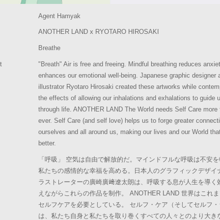
Agent Hamyak
ANOTHER LAND x RYOTARO HIROSAKI
Breathe
t
"Breath" Air is free and freeing. Mindful breathing reduces anxie
enhances our emotional well-being. Japanese graphic designer 
illustrator Ryotaro Hirosaki created these artworks while contem
the effects of allowing our inhalations and exhalations to guide 
through life. ANOTHER LAND The World needs Self Care more 
ever. Self Care (and self love) helps us to forge greater connect
ourselves and all around us, making our lives and our World th
better.
「呼吸」 空気は自由で解放的だ。マインドフルな呼吸は不安を
私たちの感情的な幸福を高める。日本人のグラフィックデザイ
ラストレーターの廣崎廣﨑遼太朗は、呼吸する息が人生を導く
えながらこれらの作品を制作。 ANOTHER LAND 世界はこれ
セルフケアを必要としている。 セルフ・ケア（そしてセルフ・
は、私たち自身と私たちを取り巻くすべての人々とのより大き