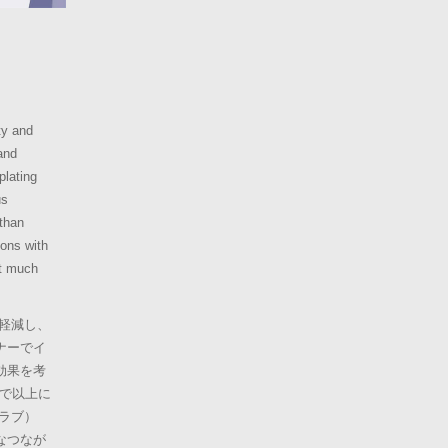
ty and
and
plating
us
than
ions with
at much
軽減し、
ナーでイ
効果を考
まで以上に
ラブ）
なつなが